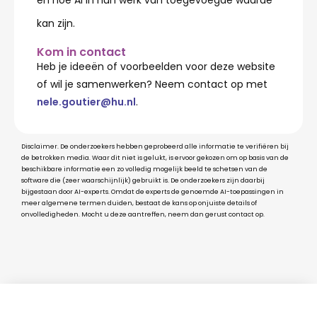
kan zijn.
Kom in contact
Heb je ideeën of voorbeelden voor deze website
of wil je samenwerken? Neem contact op met
nele.goutier@hu.nl
.
Disclaimer. De onderzoekers hebben geprobeerd alle informatie te verifiëren bij
de betrokken media. Waar dit niet is gelukt, is ervoor gekozen om op basis van de
beschikbare informatie een zo volledig mogelijk beeld te schetsen van de
software die (zeer waarschijnlijk) gebruikt is. De onderzoekers zijn daarbij
bijgestaan door AI-experts. Omdat de experts de genoemde AI-toepassingen in
meer algemene termen duiden, bestaat de kans op onjuiste details of
onvolledigheden. Mocht u deze aantreffen, neem dan gerust contact op.