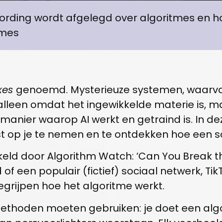
ording wordt afgelegd over algoritmes en hoe 
tmes
xes
genoemd. Mysterieuze systemen, waarv
t alleen omdat het ingewikkelde materie is,
e manier waarop AI werkt en getraind is. In 
st op je te nemen en te ontdekken hoe een s
ld door Algorithm Watch: ‘Can You Break the 
of een populair (fictief) sociaal netwerk, Ti
grijpen hoe het algoritme werkt.
methoden moeten gebruiken: je doet een alg