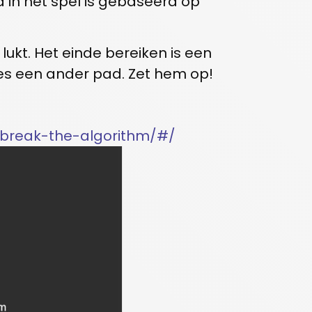
 in het spel is gebaseerd op
lukt. Het einde bereiken is een
kies een ander pad. Zet hem op!
-break-the-algorithm/#/