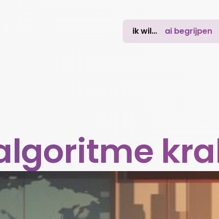
ik wil…
ai begrijpen
t algoritme kr