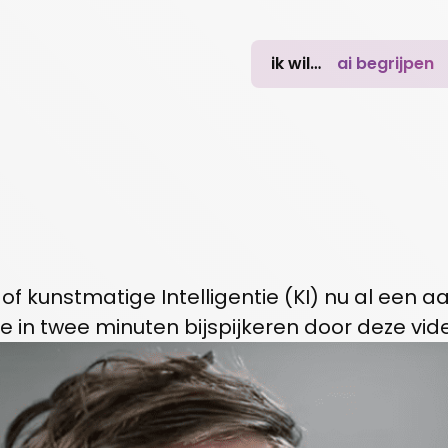
ik wil…
ai begrijpen
I) of kunstmatige Intelligentie (KI) nu al een
e in twee minuten bijspijkeren door deze vid