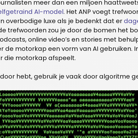
urnalisten meer dan een miljoen haattweet
zelfgetraind AI-model
. Het ANP voegt trefwo
n overbodige luxe als je bedenkt dat er
dage
 trefwoorden zou je door de bomen het bos
casts, online video’s en stories met behul
er de motorkap een vorm van AI gebruiken. In
der die motorkap afspeelt.
et door hebt, gebruik je vaak door algoritm