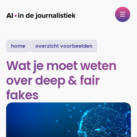
home
overzicht voorbeelden
Wat je moet weten
over deep & fair
fakes