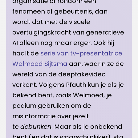
organisatie of rondom een
fenomeen of gebeurtenis, dan
wordt dat met de visuele
overtuigingskracht van generatieve
AI alleen nog maar erger. Ook hij
haalt de
serie van tv-presentatrice
Welmoed Sijtsma
aan, waarin ze de
wereld van de deepfakevideo
verkent. Volgens Pfauth kun je als je
bekend bent, zoals Welmoed, je
podium gebruiken om de
misinformatie over jezelf
te
debunken
. Maar als je onbekend
bent (en dat is waarschijnlijker), sta