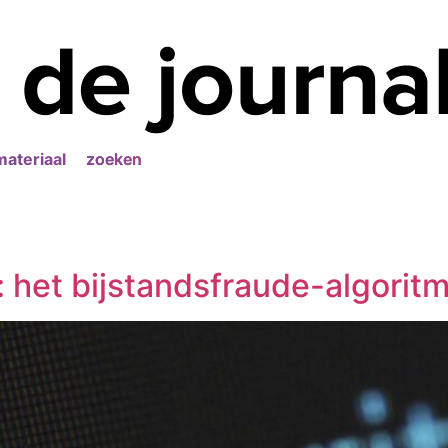
materiaal
zoeken
l: het bijstandsfraude-algorit