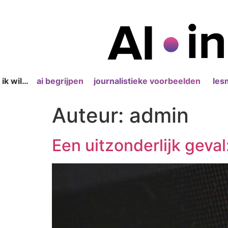
ik wil…
ai begrijpen
journalistieke voorbeelden
les
Auteur:
admin
Een uitzonderlijk geva